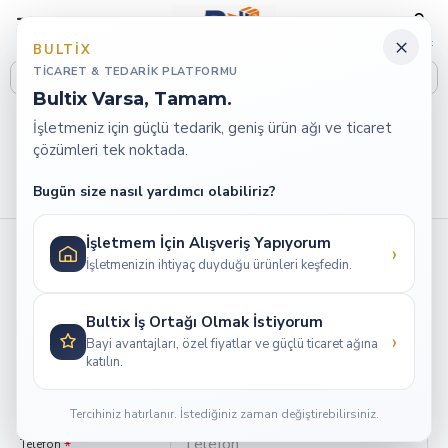
×
BULTIX
TICARET & TEDARIK PLATFORMU
Bultix Varsa, Tamam.
Hesabım
İade Taleplerim
İşletmeniz için güçlü tedarik, geniş ürün ağı ve ticaret
çözümleri tek noktada.
İade Taleplerim
Bugün size nasıl yardımcı olabiliriz?
İade numarası istemek için lütfen aşağıdaki formu doldurunuz.
İşletmem İçin Alışveriş Yapıyorum
›
İşletmenizin ihtiyaç duyduğu ürünleri keşfedin.
Sipariş Bilgileri
Bultix İş Ortağı Olmak İstiyorum
›
Adınız
Bayi avantajları, özel fiyatlar ve güçlü ticaret ağına
katılın.
Soyadınız
E-Posta
Tercihiniz hatırlanır. İstediğiniz zaman değiştirebilirsiniz.
Telefon